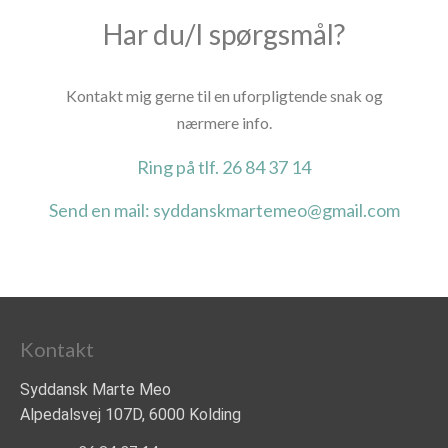
Har du/I spørgsmål?
Kontakt mig gerne til en uforpligtende snak og
nærmere info.
Ring på tlf. 26 84 37 14
Send en mail: syddanskmartemeo@gmail.com
Kontakt
Syddansk Marte Meo
Alpedalsvej 107D, 6000 Kolding