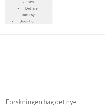
Nielsen
Det nye
børnesyn
Book tid
Marte Meos faglige
fundament
Forskningen bag det nye