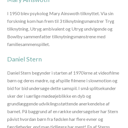
I 1950 blev psykolog Mary Ainswoth tilknyttet. Via sin
forskning kom hun frem til 3 tilknytningsmønstrer Tryg
tilknytning, Utryg ambivalent og Utryg undvigende og
Bowlby sammenfatter tilknytningsmønstrene med
familiesammenspillet.
Daniel Stern
Daniel Stern begynder i starten af 1970’erne at videofilme
børn og deres mødre, og afspille filmene i slowmotion og
bid for bid undersøge dette samspil. I små splitsekunder
sker der i særlige mødeøjeblikke en dyb og
grundlæggende udviklingsstøttende anerkendelse af
barnet. På baggrund af en række undersøgelser har Stern
påvist hvordan børn fra fødslen har flere evner og
færdigheder, end man tidligere har ment! En af Sterns