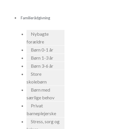
Gå
til
Familierådgivning
indholdet
Nybagte
forældre
Børn 0-1 år
Børn 1-3 år
Børn 3-6 år
Store
skolebørn
Børn med
særlige behov
Privat
barneplejerske
Stress, sorg og