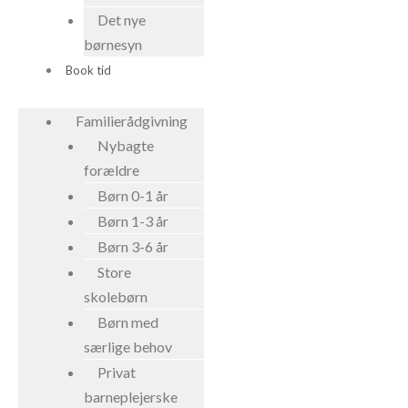
Det nye
børnesyn
Book tid
Familierådgivning
Nybagte
forældre
Børn 0-1 år
Børn 1-3 år
Børn 3-6 år
Store
skolebørn
Børn med
særlige behov
Privat
barneplejerske