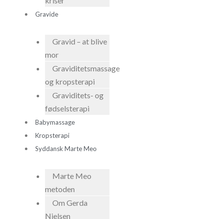
kriser
Gravide
Gravid – at blive
mor
Graviditetsmassage
og kropsterapi
Graviditets- og
fødselsterapi
Babymassage
Kropsterapi
Syddansk Marte Meo
Marte Meo
metoden
Om Gerda
Nielsen