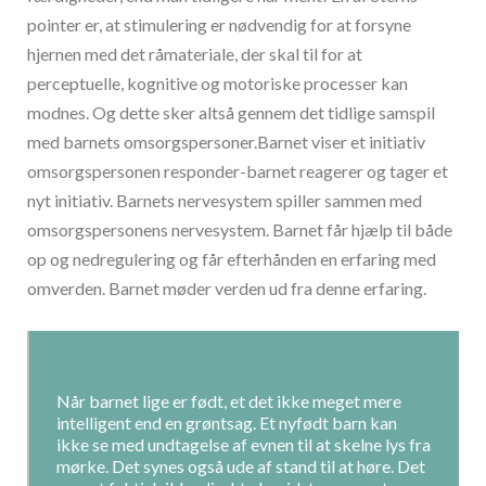
pointer er, at stimulering er nødvendig for at forsyne
hjernen med det råmateriale, der skal til for at
perceptuelle, kognitive og motoriske processer kan
modnes. Og dette sker altså gennem det tidlige samspil
med barnets omsorgspersoner.Barnet viser et initiativ
omsorgspersonen responder-barnet reagerer og tager et
nyt initiativ. Barnets nervesystem spiller sammen med
omsorgspersonens nervesystem. Barnet får hjælp til både
op og nedregulering og får efterhånden en erfaring med
omverden. Barnet møder verden ud fra denne erfaring.
Når barnet lige er født, et det ikke meget mere
intelligent end en grøntsag. Et nyfødt barn kan
ikke se med undtagelse af evnen til at skelne lys fra
mørke. Det synes også ude af stand til at høre. Det