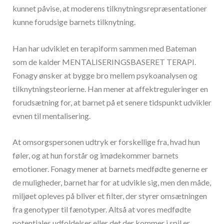
kunnet påvise, at moderens tilknytningsrepræsentationer
kunne forudsige barnets tilknytning.
Han har udviklet en terapiform sammen med Bateman
som de kalder MENTALISERINGSBASERET TERAPI.
Fonagy ønsker at bygge bro mellem psykoanalysen og
tilknytningsteorierne. Han mener at affektreguleringer en
forudsætning for, at barnet på et senere tidspunkt udvikler
evnen til mentalisering.
At omsorgspersonen udtryk er forskellige fra, hvad hun
føler, og at hun forstår og imødekommer barnets
emotioner. Fonagy mener at barnets medfødte generne er
de muligheder, barnet har for at udvikle sig, men den måde,
miljøet opleves på bliver et filter, der styrer omsætningen
fra genotyper til fænotyper. Altså at vores medfødte
potentiales udfoldelser eller det der kommer i spil er