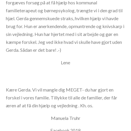
forgæves forsøg på at få hjælp hos kommunal
familieterapeut og børnepsykolog, trængte vi i den grad til
hjæl. Gerda gennemskuede straks, hvilken hjælp vi havde
brug for. Hun er anerkendende, opmuntrende og knivskarp i
sin vejledning. Hun har hjertet med i sit arbejde og gør en
kæmpe forskel. Jeg ved ikke hvad vi skulle have gjort uden
Gerda. Sådan er det bare! .-)
Lene
Kære Gerda. Vi vil mangle dig MEGET- du har gjort en
forskel i vores familie. Tillykke til alle de familier, der får
æren af at få din hjælp og vejledning . Kh. os.
Manuela Truhr
Facebook 2018