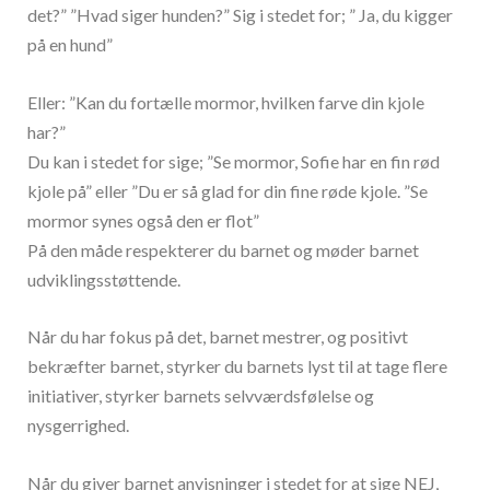
det?” ”Hvad siger hunden?” Sig i stedet for; ” Ja, du kigger
på en hund”
Eller: ”Kan du fortælle mormor, hvilken farve din kjole
har?”
Du kan i stedet for sige; ”Se mormor, Sofie har en fin rød
kjole på” eller ”Du er så glad for din fine røde kjole. ”Se
mormor synes også den er flot”
På den måde respekterer du barnet og møder barnet
udviklingsstøttende.
Når du har fokus på det, barnet mestrer, og positivt
bekræfter barnet, styrker du barnets lyst til at tage flere
initiativer, styrker barnets selvværdsfølelse og
nysgerrighed.
Når du giver barnet anvisninger i stedet for at sige NEJ,