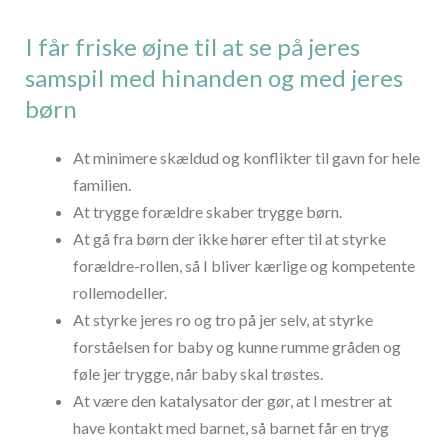
I får friske øjne til at se på jeres
samspil med hinanden og med jeres
børn
At minimere skældud og konflikter til gavn for hele
familien.
At trygge forældre skaber trygge børn.
At gå fra børn der ikke hører efter til at styrke
forældre-rollen, så I bliver kærlige og kompetente
rollemodeller.
At styrke jeres ro og tro på jer selv, at styrke
forståelsen for baby og kunne rumme gråden og
føle jer trygge, når baby skal trøstes.
At være den katalysator der gør, at I mestrer at
have kontakt med barnet, så barnet får en tryg