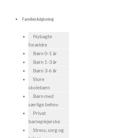
Gå
til
Familierådgivning
indholdet
Nybagte
forældre
Børn 0-1 år
Børn 1-3 år
Børn 3-6 år
Store
skolebørn
Børn med
særlige behov
Privat
barneplejerske
Stress, sorg og