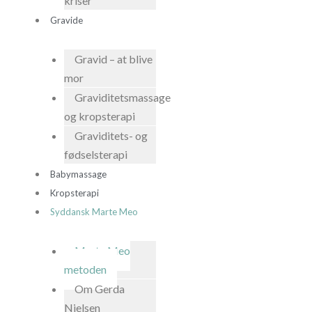
kriser
Gravide
Gravid – at blive
mor
Graviditetsmassage
og kropsterapi
Graviditets- og
fødselsterapi
Babymassage
Kropsterapi
Syddansk Marte Meo
Marte Meo
metoden
Om Gerda
Nielsen