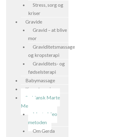
Stress, sorg og
kriser
Gravide
Gravid – at blive
mor
Graviditetsmassage
og kropsterapi
Graviditets- og
fødselsterapi
Babymassage
Kropsterapi
Syddansk Marte
Meo
Marte Meo
metoden
Om Gerda