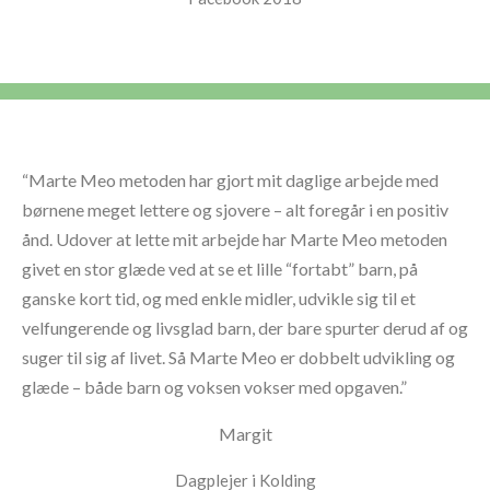
“Marte Meo metoden har gjort mit daglige arbejde med
børnene meget lettere og sjovere – alt foregår i en positiv
ånd. Udover at lette mit arbejde har Marte Meo metoden
givet en stor glæde ved at se et lille “fortabt” barn, på
ganske kort tid, og med enkle midler, udvikle sig til et
velfungerende og livsglad barn, der bare spurter derud af og
suger til sig af livet. Så Marte Meo er dobbelt udvikling og
glæde – både barn og voksen vokser med opgaven.”
Margit
Dagplejer i Kolding