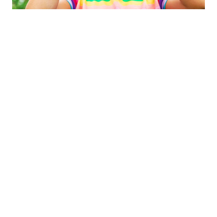
Hvis du ikke kan
forklare det på en
simpel måde, så er
det fordi du ikke har
forstået den godt
nok!