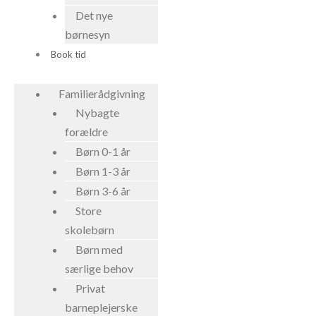
Det nye
børnesyn
Book tid
Familierådgivning
Nybagte
forældre
Børn 0-1 år
Børn 1-3 år
Børn 3-6 år
Store
skolebørn
Børn med
særlige behov
Privat
barneplejerske