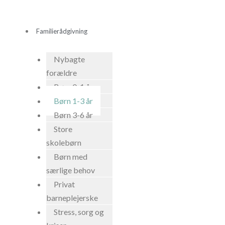
Gå
til
Familierådgivning
indholdet
Nybagte
forældre
Børn 0-1 år
Børn 1-3 år
Børn 3-6 år
Store
skolebørn
Børn med
særlige behov
Privat
barneplejerske
Stress, sorg og