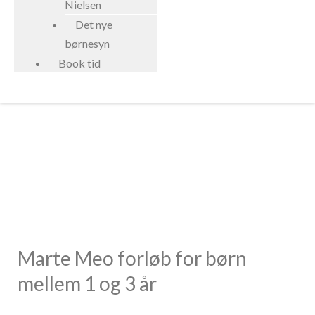
Nielsen
Det nye
børnesyn
Book tid
Børn 1-3 år
Marte Meo forløb for børn
mellem 1 og 3 år