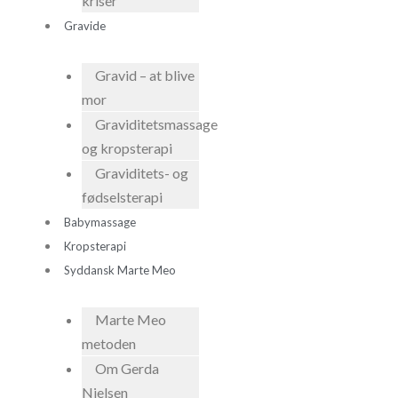
kriser
Gravide
Gravid – at blive
mor
Graviditetsmassage
og kropsterapi
Graviditets- og
fødselsterapi
Babymassage
Kropsterapi
Syddansk Marte Meo
Marte Meo
metoden
Om Gerda
Nielsen