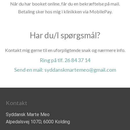
Når du har booket online, får du en bekræftelse på mail.
Betaling sker hos mig i klinikken via MobilePay.
Har du/I spørgsmål?
Kontakt mig gerne til en uforpligtende snak og nærmere info.
Ring på tlf. 26 84 37 14
Send en mail: syddanskmartemeo@gmail.com
Kontakt
Syddansk Marte Meo
Alpedalsvej 107D, 6000 Kolding