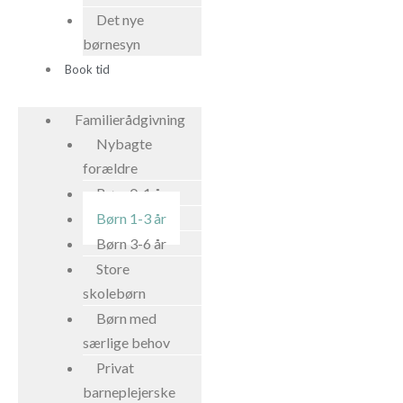
Det nye
børnesyn
Book tid
Familierådgivning
Nybagte
forældre
Børn 0-1 år
Børn 1-3 år
Børn 3-6 år
Store
skolebørn
Børn med
særlige behov
Privat
barneplejerske