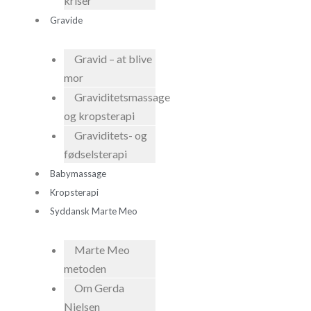
kriser
Gravide
Gravid – at blive
mor
Graviditetsmassage
og kropsterapi
Graviditets- og
fødselsterapi
Babymassage
Kropsterapi
Syddansk Marte Meo
Marte Meo
metoden
Om Gerda
Nielsen