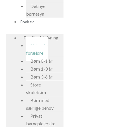
Det nye
børnesyn
Book tid
Familierådgivning
Nybagte
forældre
Børn 0-1 år
Børn 1-3 år
Børn 3-6 år
Store
skolebørn
Børn med
særlige behov
Privat
barneplejerske