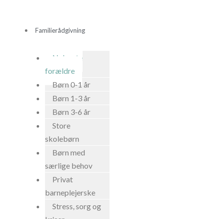
Gå
til
Familierådgivning
indholdet
Nybagte
forældre
Børn 0-1 år
Børn 1-3 år
Børn 3-6 år
Store
skolebørn
Børn med
særlige behov
Privat
barneplejerske
Stress, sorg og