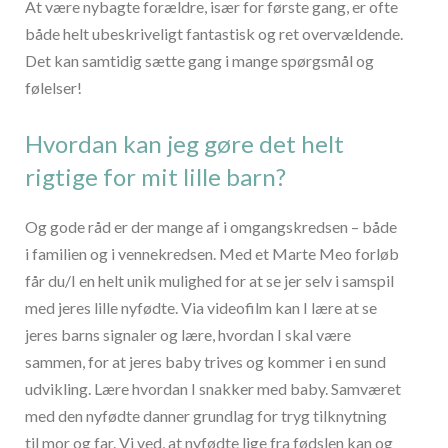
At være nybagte forældre, især for første gang, er ofte
både helt ubeskriveligt fantastisk og ret overvældende.
Det kan samtidig sætte gang i mange spørgsmål og
følelser!
Hvordan kan jeg gøre det helt
rigtige for mit lille barn?
Og gode råd er der mange af i omgangskredsen – både
i familien og i vennekredsen. Med et Marte Meo forløb
får du/I en helt unik mulighed for at se jer selv i samspil
med jeres lille nyfødte. Via videofilm kan I lære at se
jeres barns signaler og lære, hvordan I skal være
sammen, for at jeres baby trives og kommer i en sund
udvikling. Lære hvordan I snakker med baby. Samværet
med den nyfødte danner grundlag for tryg tilknytning
til mor og far. Vi ved, at nyfødte lige fra fødslen kan og