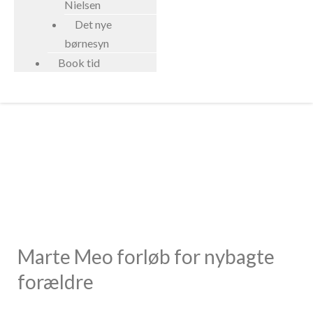
Nielsen
Det nye
børnesyn
Book tid
Nybagte forældre
Marte Meo forløb for nybagte
forældre