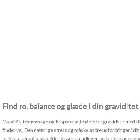
Graviditetesmassage og kropsterapi
Find ro, balance og glæde i din graviditet
Graviditetesmassage og kropsterapi målrettet gravide er med til,
finder vej. Den naturlige stress og måske andre udfordringer i d
og kropsterapi bearbejdes disse spændinger, og forløsningen gi