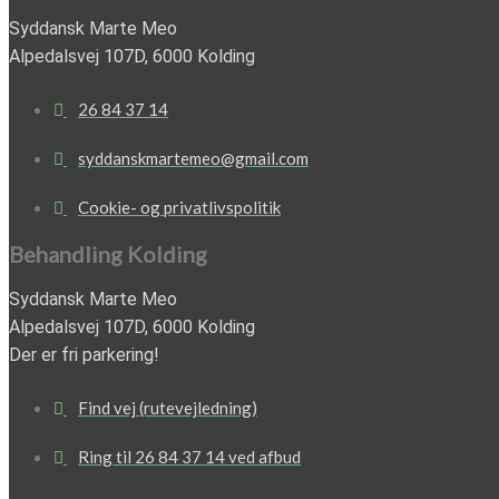
Syddansk Marte Meo
Alpedalsvej 107D, 6000 Kolding
26 84 37 14
syddanskmartemeo@gmail.com
Cookie- og privatlivspolitik
Behandling Kolding
Syddansk Marte Meo
Alpedalsvej 107D, 6000 Kolding
Der er fri parkering!
Find vej (rutevejledning)
Ring til 26 84 37 14 ved afbud