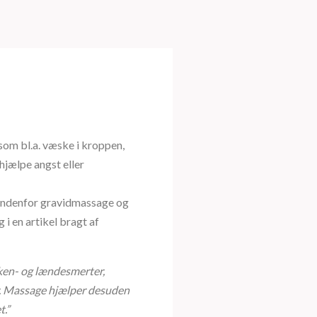
som bl.a. væske i kroppen,
jælpe angst eller
indenfor gravidmassage og
 i en artikel bragt af
ken- og lændesmerter,
r. Massage hjælper desuden
t.”