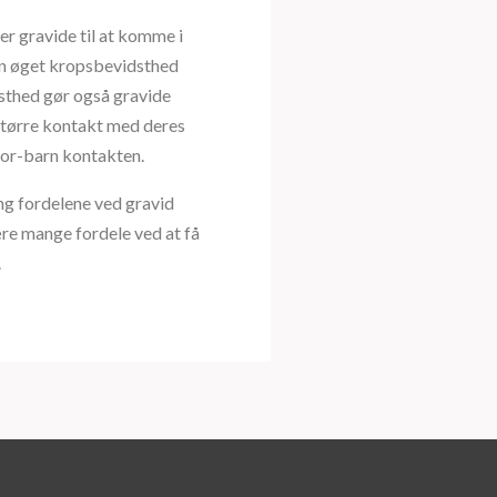
r gravide til at komme i
en øget kropsbevidsthed
sthed gør også gravide
 større kontakt med deres
mor-barn kontakten.
ng fordelene ved gravid
re mange fordele ved at få
.