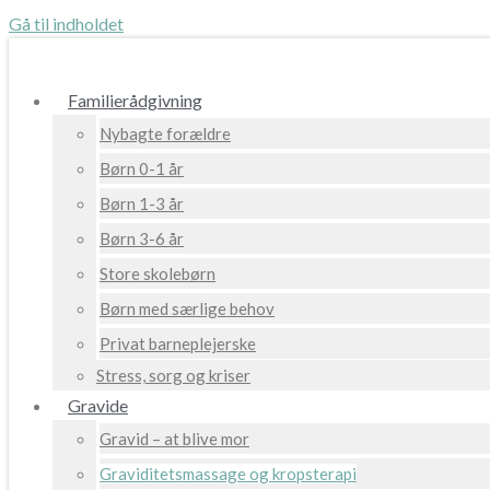
Gå til indholdet
Familierådgivning
Nybagte forældre
Børn 0-1 år
Børn 1-3 år
Børn 3-6 år
Store skolebørn
Børn med særlige behov
Privat barneplejerske
Stress, sorg og kriser
Gravide
Gravid – at blive mor
Graviditetsmassage og kropsterapi