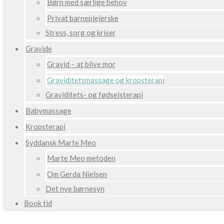
Børn med særlige behov
Privat barneplejerske
Stress, sorg og kriser
Gravide
Gravid – at blive mor
Graviditetsmassage og kropsterapi
Graviditets- og fødselsterapi
Babymassage
Kropsterapi
Syddansk Marte Meo
Marte Meo metoden
Om Gerda Nielsen
Det nye børnesyn
Book tid